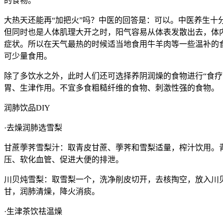
的食物。
大热天还能再“加把火”吗？中医的回答是：可以。中医养生十
但同时也是人体肌理大开之时，阳气容易从体表发散出去，体
症状。所以在天气最热的时候适当地食用牛羊肉等一些温补的
可少量食用。
除了多饮水之外，此时人们还可选择养阴润燥的食物进行“食
胃、生津作用。不宜多食粗糙纤维的食物、刺激性强的食物。
润肺饮品DIY
·去燥润肺选雪梨
甘蔗荸荠雪梨汁：取青皮甘蔗、荸荠和雪梨适量，榨汁饮用。
压、软化血管、促进大便的排泄。
川贝炖雪梨：取雪梨一个，洗净削皮切开，去核掏空，放入川贝
甘，润肺清燥，降火消痰。
·生津茶饮祛温燥