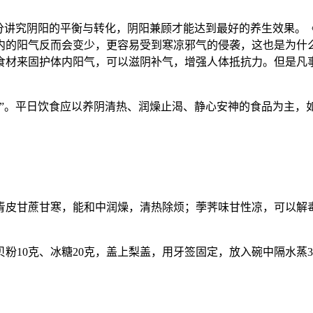
分讲究阴阳的平衡与转化，阴阳兼顾才能达到最好的养生效果。《
内的阳气反而会变少，更容易受到寒凉邪气的侵袭，这也是为什
食材来固护体内阳气，可以滋阴补气，增强人体抵抗力。但是凡
疗”。平日饮食应以养阴清热、润燥止渴、静心安神的食品为主，
青皮甘蔗甘寒，能和中润燥，清热除烦；荸荠味甘性凉，可以解
粉10克、冰糖20克，盖上梨盖，用牙签固定，放入碗中隔水蒸