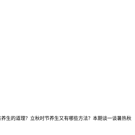
有养生的道理？
立秋时节养生又有哪些方法？本期谈一谈暑热秋