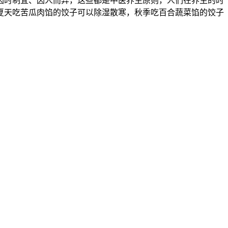
因时制宜、因人而异，这些都是中医养生原则，人们在养生的时
夏天吃苦瓜肉馅的饺子可以除湿散寒，秋季吃百合蔬菜馅的饺子