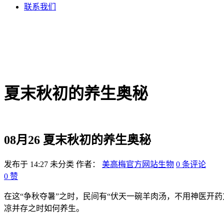
联系我们
夏末秋初的养生奥秘
08月26
夏末秋初的养生奥秘
发布于 14:27
未分类
作者：
美高梅官方网站生物
0 条评论
0
赞
在这“争秋夺暑”之时，民间有“伏天一碗羊肉汤，不用神医开
凉并存之时如何养生。