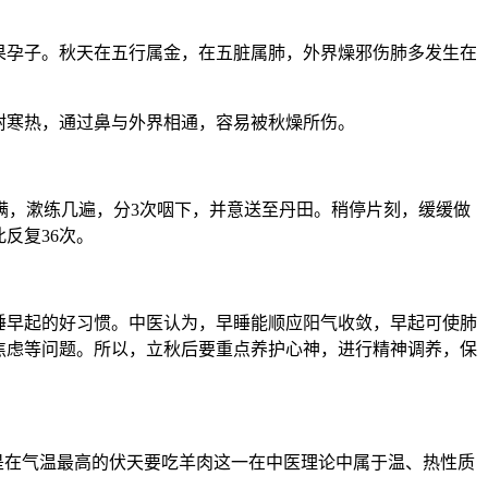
果孕子。秋天在五行属金，在五脏属肺，外界燥邪伤肺多发生在
耐寒热，通过鼻与外界相通，容易被秋燥所伤。
满，漱练几遍，分3次咽下，并意送至丹田。稍停片刻，缓缓做
反复36次。
睡早起的好习惯。中医认为，早睡能顺应阳气收敛，早起可使肺
焦虑等问题。所以，立秋后要重点养护心神，进行精神调养，保
是在气温最高的伏天要吃羊肉这一在中医理论中属于温、热性质