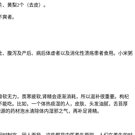
片、黄梨2个（去皮）。
不爽者。
吐、腹泻及产后、病后体虚者以及消化性溃疡患者食用。小米粥
软无力，畏寒疲软,肾精会逐渐消耗，所以滋补很重要。枸杞
不能吃。比如，一个体热痰湿的人，皮肤、头发油腻，舌苔厚
食同源的药材泡水清除体内湿邪之气，再补足肾精。