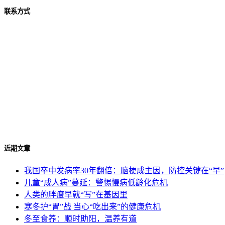
联系方式
美高梅官方网站
联系地址:
中国 四川省眉山市经济开发区新区
联系电话:
4006 028 160 ；028 38691198
联系邮箱:
info@shineu.com
工作时间:
周一 – 周五 9:00 AM – 5:30PM。
近期文章
我国卒中发病率30年翻倍：脑梗成主因，防控关键在“早”
儿童“成人病”蔓延：警惕慢病低龄化危机
人类的胖瘦早就“写”在基因里
寒冬护“胃”战 当心“吃出来”的健康危机
冬至食养：顺时助阳，温养有道