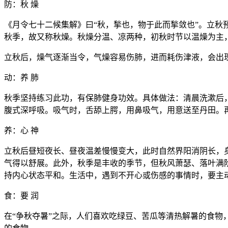
防：秋 燥
《月令七十二候集解》曰“秋，揫也，物于此而揫敛也”。立
秋季，故又称秋燥。秋燥分温、凉两种，初秋时节以温燥为主
立秋后，燥气逐渐当令，气燥容易伤肺，进而耗伤津液，会出
动：养 肺
秋季坚持练习此功，有保肺健身功效。具体做法：清晨洗漱后，
腹式深呼吸。吸气时，舌舔上腭，用鼻吸气，用意送至丹田。再
养：心 神
立秋后昼短夜长、昼夜温差慢慢变大，此时自然界阳消阴长，
气得以舒展。此外，秋季是丰收的季节，但秋风萧瑟、落叶满
持内心状态平和。生活中，遇到不开心或伤感的事情时，要主动
食：要 润
在“争秋夺暑”之际，人们喜欢吃绿豆、苦瓜等清热解暑的食物