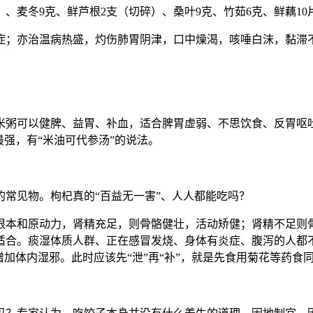
）、麦冬9克、鲜芦根2支（切碎）、桑叶9克、竹茹6克、鲜藕10
症；亦治温病热盛，灼伤肺胃阴津，口中燥渴，咳唾白沫，黏滞
米粥可以健脾、益胃、补血，适合脾胃虚弱、不思饮食、反胃呕
最强，有“米油可代参汤”的说法。
常见物。枸杞真的“百益无一害”、人人都能吃吗？
根本和原动力，肾精充足，则骨骼健壮，活动矫健；肾精不足则骨
适合。痰湿体质人群、正在感冒发烧、身体有炎症、腹泻的人都
增加体内湿邪。此时应该先“泄”再“补”，就是先食用菊花等药