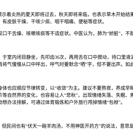
秋预示着炎热的夏天即将过去，秋天即将来临，也表示草木开始结
，有皮肤干燥、干咳少痰、咽干咽痛、便秘等症状。
现口干舌燥、咳嗽咳痰等不适症状。中医认为，肺为“娇脏”，不
于室内闭目静坐，先叩齿36次，再用舌在口中搅动，待口里液
将气慢慢从口中呼出，呼气时要默念“哂”字，但不要出声。如此
身体也应顺应节律转变，以“收敛”为主。建议不要熬夜，养成早
阶等自然界的变化，也容易让人“悲秋”，出现情绪失落、失眠、
想办法排解，可通过体育锻炼和户外旅行甩掉情绪“包袱”。
，但民间也有“伏天一碗羊肉汤，不用神医开药方”的说法，意思