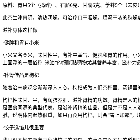
原料：青果5个（捣碎）、石斛6克、甘菊6克、荸荠5个（去皮
此茶生津育阴，清热润燥，可治疗口干咽燥，烦渴干咳的秋燥
滋补身体这样做
·健脾和胃有小米
小米又名粟米，味甘性平，有补中益气、健脾和胃的作用。小
上面浮的一层俗称“米油”的细腻黏稠物尤其营养丰富，滋补力
·补肾佳品是枸杞
随着治未病观念渐渐深入人心，枸杞成为人们茶杯里、汤锅里的
枸杞性味甘、平，有润肺养肝、滋补肾精的功效。肾精是人的
是医食同源的典型代表，是滋补肾精的佳品，但是并不是人人
腻，说明体内湿热很重，如果再食用枸杞，则会“雪上加霜”，
·饺子选馅儿很重要