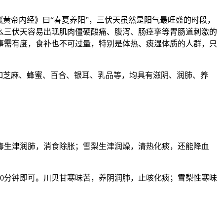
黄帝内经》曰“春夏养阳”，三伏天虽然是阳气最旺盛的时段，
么三伏天容易出现肌肉僵硬酸痛、腹泻、肠痉挛等胃肠道刺激的
事需有度，食补也不可过量，特别是体热、痰湿体质的人群，只
如芝麻、蜂蜜、百合、银耳、乳品等，均具有滋阴、润肺、养
毒生津润肺，消食除胀；雪梨生津润燥，清热化痰，还能降血
30分钟即可。川贝甘寒味苦，养阴润肺，止咳化痰；雪梨性寒味